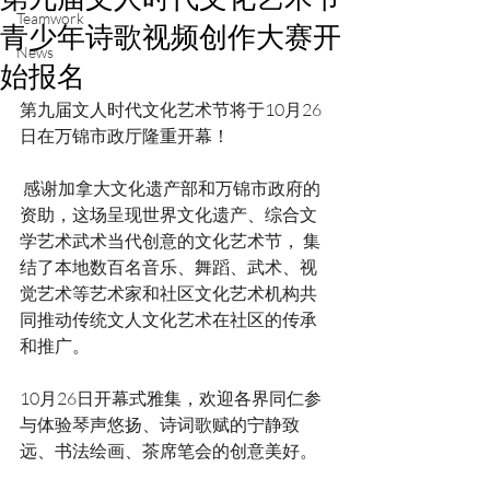
Teamwork
青少年诗歌视频创作大赛开
News
始报名
第九届文人时代文化艺术节将于10月26
日在万锦市政厅隆重开幕！
 感谢加拿大文化遗产部和万锦市政府的
资助，这场呈现世界文化遗产、综合文
学艺术武术当代创意的文化艺术节， 集
结了本地数百名音乐、舞蹈、武术、视
觉艺术等艺术家和社区文化艺术机构共
同推动传统文人文化艺术在社区的传承
和推广。 
10月26日开幕式雅集，欢迎各界同仁参
与体验琴声悠扬、诗词歌赋的宁静致
远、书法绘画、茶席笔会的创意美好。