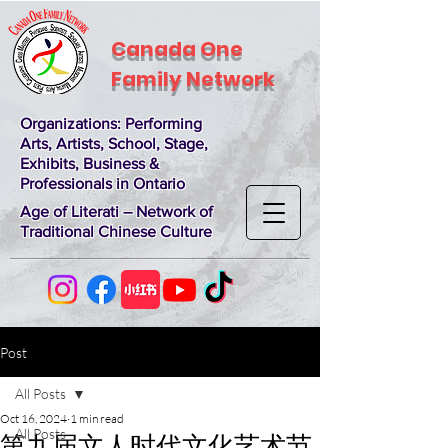
Canada One
Family Network
Organizations
: Performing
Arts, Artists, School, Stage,
Exhibits, Business &
Professionals in Ontario
Age of Literati – Network of
Traditional Chinese Culture
Post
All Posts
Oct 16, 2024
1 min read
All Posts
第九届文人时代文化艺术节