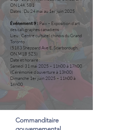
ON L4K 5B1
Dates : Du 24 mai au 1er juin 2025
Événement 9 :
Paix – Exposition d’art
des calligraphes canadiens
Lieu : Centre culturel chinois du Grand
Toronto
(5183 Sheppard Ave E, Scarborough,
ON M1B 5Z5)
Date et horaire :
Samedi 31 mai 2025 – 11h00 à 17h00
(Cérémonie d’ouverture à 13h00)
Dimanche 1er juin 2025 – 11h00 à
16h00
Commanditaire
gouvernemental