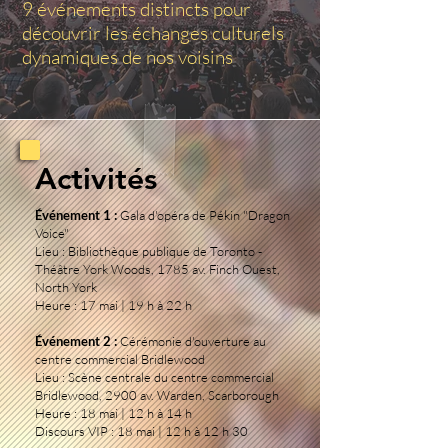
9 événements distincts pour
découvrir les échanges culturels
dynamiques de nos voisins
Activités
Événement 1 :
Gala d'opéra de Pékin "Dragon
Voice"
Lieu : Bibliothèque publique de Toronto -
Théâtre York Woods, 1785 av. Finch Ouest,
North York
Heure : 17 mai | 19 h à 22 h
Événement 2 :
Cérémonie d'ouverture au
centre commercial Bridlewood
Lieu : Scène centrale du centre commercial
Bridlewood, 2900 av. Warden, Scarborough
Heure : 18 mai | 12 h à 14 h
Discours VIP : 18 mai | 12 h à 12 h 30