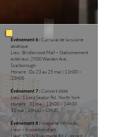
Événement 6 :
Carnaval de la cuisine
asiatique
Lieu : Bridlewood Mall – Stationnement
extérieur, 2900 Warden Ave.,
Scarborough
Horaire : Du 23 au 25 mai | 11h00 –
23h00
Événement 7 :
Concert d’été
Lieu : 1 Lord Seaton Rd., North York
Horaire : 31 mai | 13h00 – 14h30
31 mai | 18h00 – 19h30
Événement 8 :
Imagerie infinie du
cœur – Exposition d’art
Lieu : 150 N Rivermede Rd, Concord,