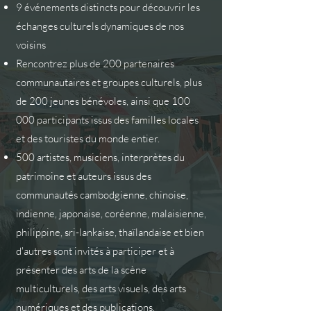
9 événements distincts pour découvrir les
échanges culturels dynamiques de nos
voisins
Rencontrez plus de 200 partenaires
communautaires et groupes culturels, plus
de 200 jeunes bénévoles, ainsi que 100
000 participants issus des familles locales
et des touristes du monde entier.
500 artistes, musiciens, interprètes du
patrimoine et auteurs issus des
communautés cambodgienne, chinoise,
indienne, japonaise, coréenne, malaisienne,
philippine, sri-lankaise, thaïlandaise et bien
d'autres sont invités à participer et à
présenter des arts de la scène
multiculturels, des arts visuels, des arts
numériques et des publications.