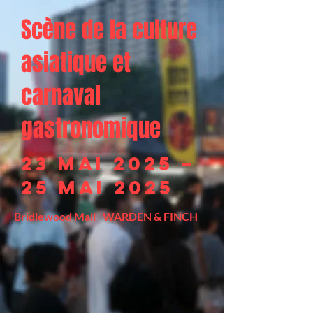
Scène de la culture
asiatique et
carnaval
gastronomique
23 mai 2025 –
25 mai 2025
Bridlewood Mall
WARDEN & FINCH