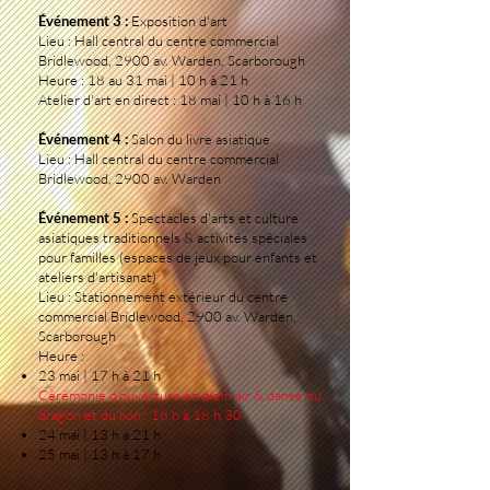
Événement 3 :
Exposition d'art
Lieu : Hall central du centre commercial
Bridlewood, 2900 av. Warden, Scarborough
Heure : 18 au 31 mai | 10 h à 21 h
Atelier d'art en direct : 18 mai | 10 h à 16 h
Événement 4 :
Salon du livre asiatique
Lieu : Hall central du centre commercial
Bridlewood, 2900 av. Warden
Événement 5 :
Spectacles d'arts et culture
asiatiques traditionnels & activités spéciales
pour familles (espaces de jeux pour enfants et
ateliers d'artisanat)
Lieu : Stationnement extérieur du centre
commercial Bridlewood, 2900 av. Warden,
Scarborough
Heure :
23 mai | 17 h à 21 h
Cérémonie d'ouverture en plein air & danse du
dragon et du lion : 18 h à 18 h 30
24 mai | 13 h à 21 h
25 mai | 13 h à 17 h