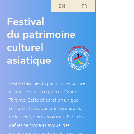
EN
FR
Festival
du patrimoine
culturel
asiatique
Festival annuel du patrimoine culturel
asiatique dans la région du Grand
Toronto. Cette célébration unique
comprend des événements des arts
de la scène, des expositions d'art, des
défilés de mode asiatique, des
vendeurs de nourriture, des kiosques,